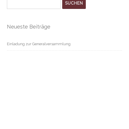
SUCHEN
Neueste Beiträge
Einladung zur Generalversammlung
Musik und Theater
Open Air am 13.07. in Rheinhausen
Hallo Welt!