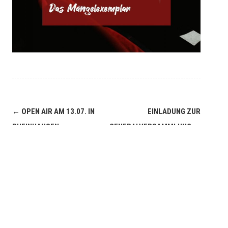
Navigation
←
OPEN AIR AM 13.07. IN
EINLADUNG ZUR
(Beiträge)
RHEINHAUSEN
GENERALVERSAMMLUNG
→
Suchen
SUCHEN
Neueste Beiträge